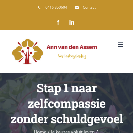
0416 850604
Contact
Facebook
Linkedin
Stap 1 naar
zelfcompassie
zonder schuldgevoel
Home
/
Je keuzes voluit leven
/